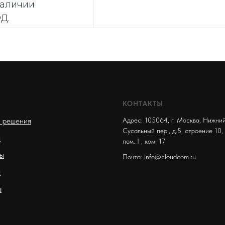
наличии
Д.
КОНТАКТЫ
и решения
Адрес: 105064, г. Москва, Нижни
Сусальный пер., д.5, строение 10, 
ы
пом. I , ком. 17
ы
Почта: info@cloudcom.ru
я
а