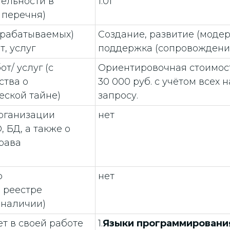
тельности в
1.01
 перечня)
зрабатываемых)
Создание, развитие (моде
, услуг
поддержка (сопровождени
т/ услуг (с
Ориентировочная стоимость
ства о
30 000 руб. с учётом всех 
еской тайне)
запросу.
рганизации
нет
 БД, а также о
рава
ю
нет
 реестре
 наличии)
т в своей работе
1.
Языки программировани