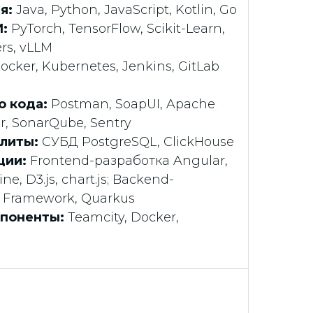
я:
Java, Python, JavaScript, Kotlin, Go
И:
PyTorch, TensorFlow, Scikit-Learn,
ers, vLLM
ocker, Kubernetes, Jenkins, GitLab
о кода:
Postman, SoapUI, Apache
r, SonarQube, Sentry
илиты:
СУБД PostgreSQL, ClickHouse
ции:
Frontend-разработка Angular,
ne, D3.js,
chart.js; Backend-
g Framework, Quarkus
мпоненты:
Teamcity, Docker,