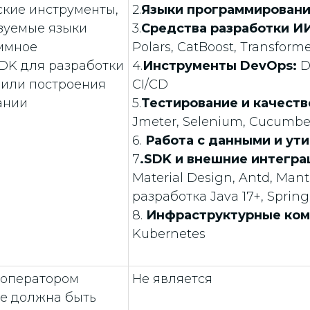
кие инструменты,
2.
Языки программировани
ьзуемые языки
3.
Средства разработки И
ммное
Polars, CatBoost, Transform
SDK для разработки
4.
Инструменты DevOps:
D
 или построения
CI/CD
ании
5.
Тестирование и качеств
Jmeter, Selenium, Cucumbe
6.
Работа с данными и ут
7
.SDK и внешние интегра
Material Design, Antd, Manti
разработка Java 17+, Sprin
8.
Инфраструктурные ко
Kubernetes
 оператором
Не является
те должна быть