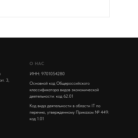
О НАС
й
ИНН: 9701054280
эт. 3,
Основной код Общероссийского
классификатора видов экономической
деятельности: код 62.01
Код вида деятельности в области IT по
перечню, утвержденному Приказом № 449:
код 1.01